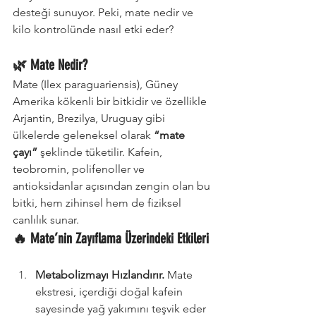
desteği sunuyor. Peki, mate nedir ve 
kilo kontrolünde nasıl etki eder?
🌿 Mate Nedir?
Mate (Ilex paraguariensis), Güney 
Amerika kökenli bir bitkidir ve özellikle 
Arjantin, Brezilya, Uruguay gibi 
ülkelerde geleneksel olarak 
“mate 
çayı”
 şeklinde tüketilir. Kafein, 
teobromin, polifenoller ve 
antioksidanlar açısından zengin olan bu 
bitki, hem zihinsel hem de fiziksel 
canlılık sunar.
🔥 Mate’nin Zayıflama Üzerindeki Etkileri
Metabolizmayı Hızlandırır. 
Mate 
ekstresi, içerdiği doğal kafein 
sayesinde yağ yakımını teşvik eder 