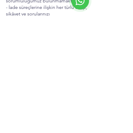
sorumluluğumuz bulunmamaktadır.
- İade süreçlerine ilişkin her türlü talep,
şikâyet ve sorularınızı
info@pharmafedas.com iletebilirsiniz.
Ad
*
Soyad
*
E-posta
*
Telefon
Telefon
*